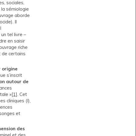
s, sociales,
 la sémiologie
’ouvrage aborde
cide). Il
l
n tel livre –
re en saisir
 ouvrage riche
t de certains
r origine
e s’inscrit
ion autour de
sances
tale »
[1]
. Cet
s cliniques (I),
ciences
nsonges et
éhension des
minel et des