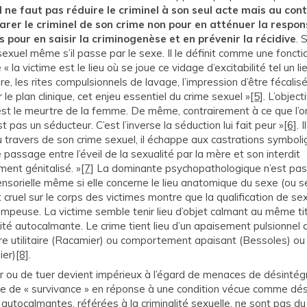
il ne faut pas réduire le criminel à son seul acte mais au cont
arer le criminel de son crime non pour en atténuer la respon
s pour en saisir la criminogenèse et en prévenir la récidive
. 
 sexuel même s’il passe par le sexe. Il le définit comme une foncti
« la victime est le lieu où se joue ce vidage d’excitabilité tel un li
ure, les rites compulsionnels de lavage, l’impression d’être fécali
 le plan clinique, cet enjeu essentiel du crime sexuel »
[5]
. L’object
 est le meurtre de la femme. De même, contrairement à ce que l’on 
est pas un séducteur. C’est l’inverse la séduction lui fait peur »
[6]
. 
u travers de son crime sexuel, il échappe aux castrations symboli
e passage entre l’éveil de la sexualité par la mère et son interdit
ent génitalisé. »
[7]
La dominante psychopathologique n’est pas
ensorielle même si elle concerne le lieu anatomique du sexe (ou s
cruel sur le corps des victimes montre que la qualification de se
rompeuse. La victime semble tenir lieu d’objet calmant au même tit
ivité autocalmante. Le crime tient lieu d’un apaisement pulsionnel 
aire utilitaire (Racamier) ou comportement apaisant (Bessoles) o
ier)
[8]
.
er ou de tuer devient impérieux à l’égard de menaces de désintég
ite de « survivance » en réponse à une condition vécue comme d
autocalmantes, référées à la criminalité sexuelle, ne sont pas du