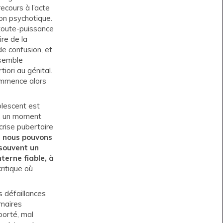
recours à l’acte
on psychotique.
 toute-puissance
ire de la
 de confusion, et
 semble
iori au génital.
ommence alors
olescent est
té, un moment
crise pubertaire
e nous pouvons
 souvent un
nterne fiable, à
ritique où
 défaillances
imaires
 porté, mal