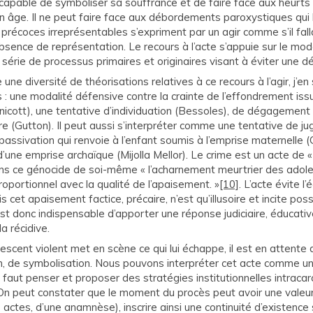
capable de symboliser sa souffrance et de faire face aux heurts 
n âge. Il ne peut faire face aux débordements paroxystiques qui l
récoces irreprésentables s’expriment par un agir comme s’il fall
sence de représentation. Le recours à l’acte s’appuie sur le modèl
série de processus primaires et originaires visant à éviter une 
 une diversité de théorisations relatives à ce recours à l’agir, j’en
: une modalité défensive contre la crainte de l’effondrement iss
nnicott), une tentative d’individuation (Bessoles), de dégagement 
re (Gutton). Il peut aussi s’interpréter comme une tentative de jug
assivation qui renvoie à l’enfant soumis à l’emprise maternelle 
ne emprise archaïque (Mijolla Mellor). Le crime est un acte de «
ans ce génocide de soi-même « l’acharnement meurtrier des adol
oportionnel avec la qualité de l’apaisement. »
[10]
. L’acte évite l
s cet apaisement factice, précaire, n’est qu’illusoire et incite pos
l est donc indispensable d’apporter une réponse judiciaire, éducati
a récidive.
olescent violent met en scène ce qui lui échappe, il est en attente 
n, de symbolisation. Nous pouvons interpréter cet acte comme 
Il faut penser et proposer des stratégies institutionnelles intracar
On peut constater que le moment du procès peut avoir une valeur 
s actes, d’une anamnèse), inscrire ainsi une continuité d’existenc