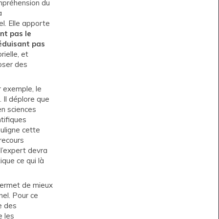
ompréhension du
a
el. Elle apporte
ent pas le
éduisant pas
ielle, et
poser des
r exemple, le
 Il déplore que
en sciences
ntifiques
souligne cette
 recours
 l’expert devra
tique ce qui là
permet de mieux
nel. Pour ce
ue des
e les