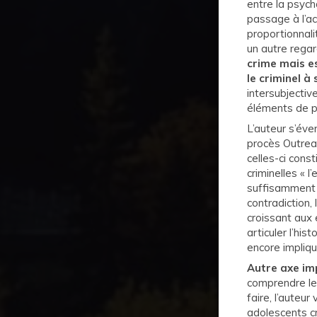
entre la psych
passage à l’act
proportionnalit
un autre regar
crime mais e
le criminel à
intersubjectiv
éléments de p
L’auteur s’éve
procès Outreau
celles-ci cons
criminelles « 
suffisamment 
contradiction,
croissant aux 
articuler l’his
encore impliq
Autre axe imp
comprendre les
faire, l’auteu
adolescents cr