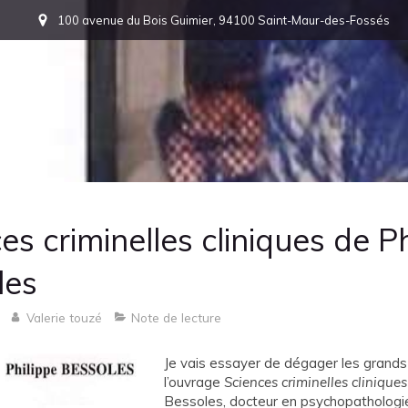
100 avenue du Bois Guimier, 94100 Saint-Maur-des-Fossés
es criminelles cliniques de P
les
Valerie touzé
Note de lecture
Je vais essayer de dégager les grand
l’ouvrage
Sciences criminelles cliniques
Bessoles, docteur en psychopathologie