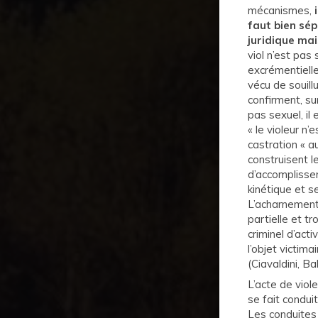
mécanismes,
faut bien sép
juridique mai
viol n’est pas
excrémentielle 
vécu de souill
confirment, sur
pas sexuel, il
« le violeur n’
castration « a
construisent l
d’accomplissem
kinétique et s
L’acharnement 
partielle et t
criminel d’act
l’objet victim
(Ciavaldini, Bal
L’acte de viol
se fait condu
Les conduites 