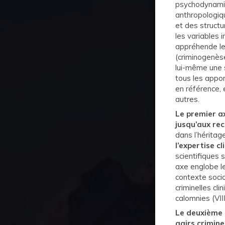
psychodynamiqu
anthropologiqu
et des structu
les variables i
appréhende le c
(criminogenèse
lui-même une s
tous les appor
en référence, 
autres.
Le premier a
jusqu’aux rec
dans l’héritage
l’expertise cl
scientifiques
axe englobe le
contexte socio
criminelles cl
calomnies (VIII
Le deuxième
agirs crimine