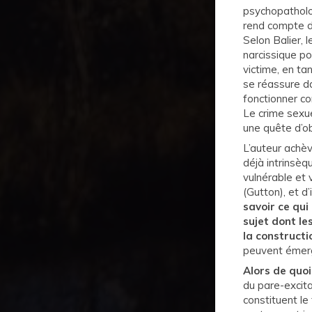
psychopatholog
rend compte d
Selon Balier, 
narcissique po
victime, en tan
se réassure da
fonctionner co
Le crime sexu
une quête d’ob
L’auteur achèv
déjà intrinsèq
vulnérable et 
(Gutton), et d’
savoir ce qui
sujet dont le
la constructi
peuvent émerg
Alors de quoi 
du pare-excit
constituent le