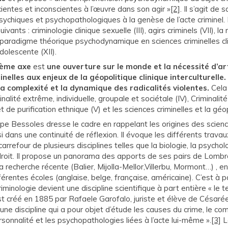
ientes et inconscientes à l’œuvre dans son agir »
[2]
. Il s’agit de s
ychiques et psychopathologiques à la genèse de l’acte criminel. I
ivants : criminologie clinique sexuelle (III), agirs criminels (VII), la 
), paradigme théorique psychodynamique en sciences criminelles cli
adolescente (XII).
sième axe
est
une ouverture sur le monde et la nécessité d’art
nelles aux enjeux de la géopolitique clinique interculturelle. I
a complexité et la dynamique des radicalités violentes.
Cela 
nalité extrême, individuelle, groupale et sociétale (IV), Criminalit
t de purification ethnique (V) et les sciences criminelles et la géo
ppe Bessoles dresse le cadre en rappelant les origines des scienc
nsi dans une continuité de réflexion. Il évoque les différents trava
carrefour de plusieurs disciplines telles que la biologie, la psycholo
 droit. Il propose un panorama des apports de ses pairs de Lombr
la recherche récente (Balier, Mijolla-Mellor,Villerbu, Mormont…) , e
fférentes écoles (anglaise, belge, française, américaine). C’est à p
riminologie devient une discipline scientifique à part entière « le 
est créé en 1885 par Rafaele Garofalo, juriste et élève de César
une discipline qui a pour objet d’étude les causes du crime, le 
ersonnalité et les psychopathologies liées à l’acte lui-même ».
[3]
L