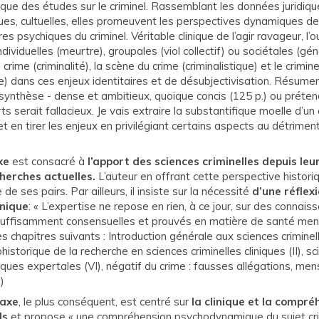
e des études sur le criminel. Rassemblant les données juridique
es, cultuelles, elles promeuvent les perspectives dynamiques de
res psychiques du criminel. Véritable clinique de l’agir ravageur, l
ndividuelles (meurtre), groupales (viol collectif) ou sociétales (géno
rime (criminalité), la scène du crime (criminalistique) et le crimine
) dans ces enjeux identitaires et de désubjectivisation. Résumer u
ynthèse - dense et ambitieux, quoique concis (125 p.) ou prétend
ts serait fallacieux. Je vais extraire la substantifique moelle d’un
et en tirer les enjeux en privilégiant certains aspects au détrimen
xe
est consacré à
l’apport des sciences criminelles depuis leu
herches actuelles.
L’auteur en offrant cette perspective historiqu
 de ses pairs. Par ailleurs, il insiste sur la nécessité
d’une réflex
inique
: « L’expertise ne repose en rien, à ce jour, sur des connais
 suffisamment consensuelles et prouvés en matière de santé men
s chapitres suivants : Introduction générale aux sciences criminelle
historique de la recherche en sciences criminelles cliniques (II), s
iniques expertales (VI), négatif du crime : fausses allégations, me
)
 axe
, le plus conséquent, est centré sur
la clinique et la compr
ls
et propose « une compréhension psychodynamique du sujet cri