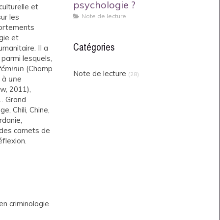
psychologie ?
culturelle et
ur les
Note de lecture
portements
gie et
Catégories
umanitaire. II a
 parmi lesquels,
 féminin
(Champ
Note de lecture
(28)
n à une
w, 2011),
… Grand
e, Chili, Chine,
rdanie,
 des carnets de
éflexion.
en criminologie.