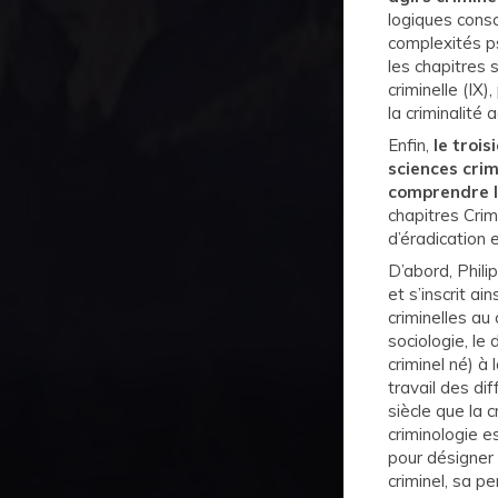
logiques consc
complexités ps
les chapitres su
criminelle (IX
la criminalité 
Enfin,
le troi
sciences crimi
comprendre l
chapitres Crimi
d’éradication e
D’abord, Phili
et s’inscrit ai
criminelles au 
sociologie, le
criminel né) à 
travail des di
siècle que la c
criminologie 
pour désigner 
criminel, sa p