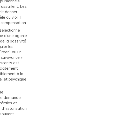
pulsionnels
’assaillent. Les
ait donner
e du viol. Il
décompensation.
 sélectionne
ue d’une agonie
de la passivité
uler les
(Green) ou un
 survivance »
escents est
’éclatement
siblement à la
ve, et psychique
de
une demande
cérales et
d’historisation
e souvent