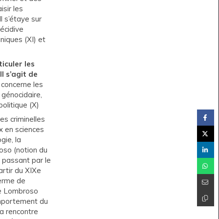
aisir les
l s’étaye sur
récidive
niques (XI) et
iculer les
l s’agit de
concerne les
é génocidaire,
politique (X)
es criminelles
ux en sciences
gie, la
oso (notion du
n passant par le
artir du XIXe
terme de
ée Lombroso
comportement du
a rencontre