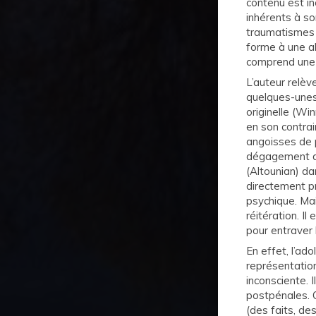
contenu est in
inhérents à so
traumatismes p
forme à une ab
comprend une 
L’auteur relève
quelques-unes 
originelle (Wi
en son contrai
angoisses de p
dégagement d’u
(Altounian) d
directement pr
psychique. Mai
réitération. I
pour entraver l
En effet, l’ad
représentatio
inconsciente. 
postpénales. 
(des faits, de