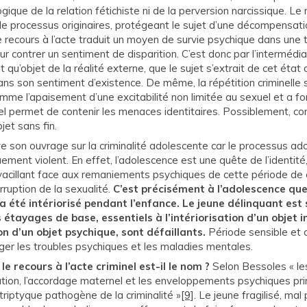
ique de la relation fétichiste ni de la perversion narcissique. Le 
e processus originaires, protégeant le sujet d’une décompensati
le recours à l’acte traduit un moyen de survie psychique dans une
ur contrer un sentiment de disparition. C’est donc par l’intermédia
t qu’objet de la réalité externe, que le sujet s’extrait de cet état
ns son sentiment d’existence. De même, la répétition criminelle
mme l’apaisement d’une excitabilité non limitée au sexuel et a fort
el permet de contenir les menaces identitaires. Possiblement, c
jet sans fin.
e son ouvrage sur la criminalité adolescente car le processus ad
uement violent. En effet, l’adolescence est une quête de l’identi
vacillant face aux remaniements psychiques de cette période de 
irruption de la sexualité.
C’est précisément à l’adolescence qu
 a été intériorisé pendant l’enfance. Le jeune délinquant est
s étayages de base, essentiels à l’intériorisation d’un objet i
on d’un objet psychique, sont défaillants.
Période sensible et c
er les troubles psychiques et les maladies mentales.
le recours à l’acte criminel est-il le nom ?
Selon Bessoles « les
ation, l’accordage maternel et les enveloppements psychiques pr
 triptyque pathogène de la criminalité »
[9]
. Le jeune fragilisé, mal