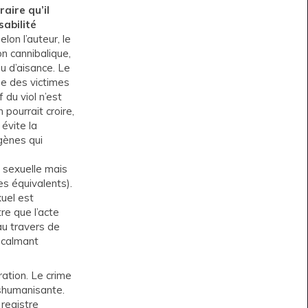
raire qu’il
sabilité
Selon l’auteur, le
on cannibalique,
eu d’aisance. Le
sée des victimes
if du viol n’est
pourrait croire,
Il évite la
gènes qui
 sexuelle mais
es équivalents).
xuel est
re que l’acte
au travers de
u calmant
ration. Le crime
éshumanisante.
 registre