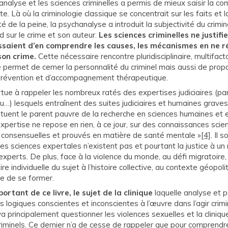
analyse et les sciences criminelles a permis de mieux saisir la c
e. Là où la criminologie classique se concentrait sur les faits et l
é de la peine, la psychanalyse a introduit la subjectivité du crimin
d sur le crime et son auteur.
Les sciences criminelles ne justifi
ssaient d’en comprendre les causes, les mécanismes en ne r
 son crime.
Cette nécessaire rencontre pluridisciplinaire, multifactor
e permet de cerner la personnalité du criminel mais aussi de pro
révention et d’accompagnement thérapeutique.
rtue à rappeler les nombreux ratés des expertises judiciaires (pa
…) lesquels entraînent des suites judiciaires et humaines graves.
tituent le parent pauvre de la recherche en sciences humaines et 
l’expertise ne repose en rien, à ce jour, sur des connaissances scie
consensuelles et prouvés en matière de santé mentale »
[4]
. Il 
 les sciences expertales n’existent pas et pourtant la justice à un
experts. De plus, face à la violence du monde, au défi migratoire,
toire individuelle du sujet à l’histoire collective, au contexte géopoli
ue de se former.
ortant de ce livre, le sujet de la clinique
laquelle analyse et 
 logiques conscientes et inconscientes à l’œuvre dans l’agir crimi
r va principalement questionner les violences sexuelles et la cliniq
iminels. Ce dernier n’a de cesse de rappeler que pour comprendr