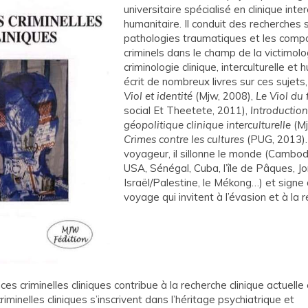
universitaire spécialisé en clinique inter
humanitaire. Il conduit des recherches s
pathologies traumatiques et les com
criminels dans le champ de la victimolo
criminologie clinique, interculturelle et h
écrit de nombreux livres sur ces sujets,
Viol et identité
(Mjw, 2008),
Le Viol du
social Et Theetete, 2011),
Introductio
géopolitique clinique interculturelle
(Mj
Crimes contre les cultures
(PUG, 2013)
voyageur, il sillonne le monde (Cambodg
USA, Sénégal, Cuba, l’île de Pâques, Jo
Israël/Palestine, le Mékong…) et signe
voyage qui invitent à l’évasion et à la r
ces criminelles cliniques contribue à la recherche clinique actuelle 
iminelles cliniques s’inscrivent dans l’héritage psychiatrique et