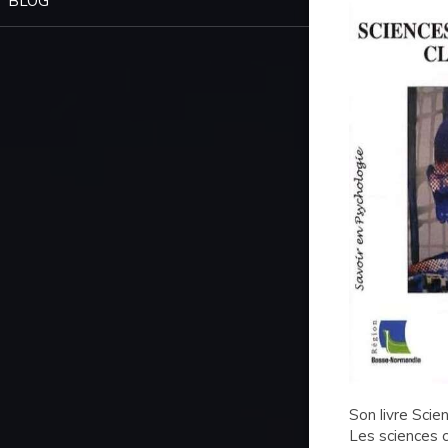
BLOG
Son livre Scien
Les sciences cr