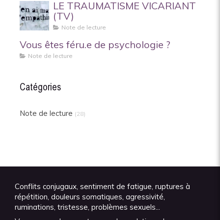
LE TRAUMATISME VICARIANT
(TV)
Note de lecture
Vous êtes féru.e de psychologie ?
Note de lecture
Catégories
Note de lecture
(28)
Conflits conjugaux, sentiment de fatigue, ruptures à
répétition, douleurs somatiques, agressivité,
ruminations, tristesse, problèmes sexuels...