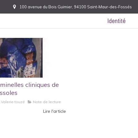
100 avenue du Bois Guimier, 94100 Saint-Maur-des-Fossés
Identité
iminelles cliniques de
ssoles
Valerie touzé
Note de lecture
Lire l'article