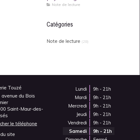
Note de lecture
Catégories
Note de lecture
(28)
erie Touzé
Lundi
9h - 21h
 avenue du Bois
Mardi
9h - 21h
mier
Mercredi
9h - 21h
100
Saint-Maur-des-
Jeudi
9h - 21h
sés
Vendredi
9h - 21h
icher le téléphone
Samedi
9h - 21h
du site
Dimanche
Fermé