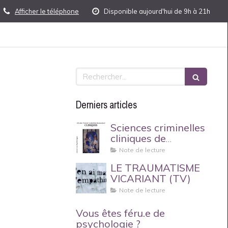
Afficher le téléphone
Disponible aujourd'hui de 9h à 21h
Rechercher
Derniers articles
Sciences criminelles
cliniques de
Philippe Bessoles
Note de lecture
LE TRAUMATISME
VICARIANT (TV)
Note de lecture
Vous êtes féru.e de
psychologie ?