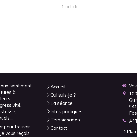
1 article
gaux, sentiment
Val
Accueil
ptures à
100
Qui suis-je ?
uleurs
Gui
La séance
ressivité,
94
ristesse,
Infos pratiques
Fos
els...
Témoignages
Aff
r pour trouver
Contact
Plan 
 Je vous reçois