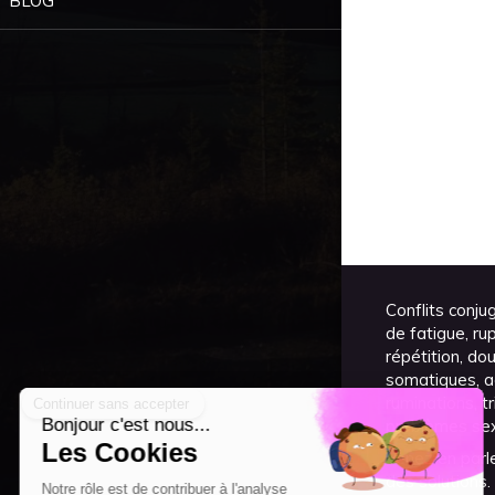
BLOG
Conflits conju
de fatigue, ru
répétition, do
somatiques, ag
ruminations, t
problèmes sexu
Venez en parle
des solutions.