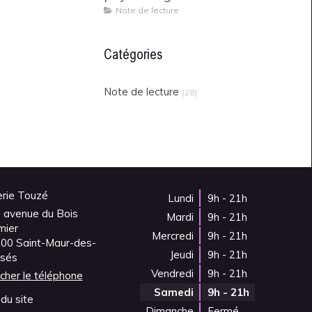
Note de lecture
Catégories
Note de lecture
(28)
erie Touzé
Lundi
9h - 21h
 avenue du Bois
Mardi
9h - 21h
mier
Mercredi
9h - 21h
100
Saint-Maur-des-
Jeudi
9h - 21h
sés
Vendredi
9h - 21h
icher le téléphone
Samedi
9h - 21h
du site
Dimanche
Fermé