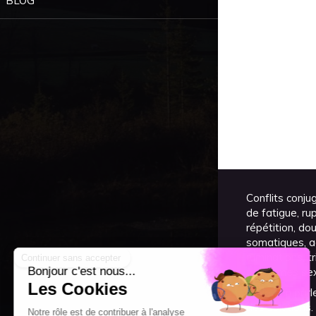
BLOG
Conflits conju
de fatigue, ru
répétition, do
somatiques, ag
ruminations, t
problèmes sexu
Venez en parle
des solutions.