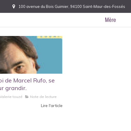
100 avenue du Bois Guimier, 94100 Saint-Maur-des-Fossés
Mère
 de Marcel Rufo, se
r grandir.
Valerie touzé
Note de lecture
Lire l'article