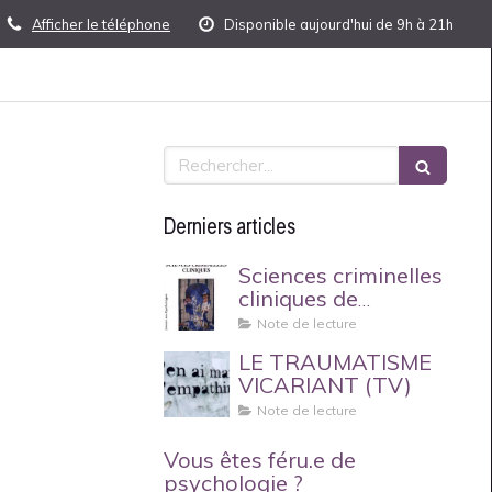
Afficher le téléphone
Disponible aujourd'hui de 9h à 21h
Rechercher
Derniers articles
Sciences criminelles
cliniques de
Philippe Bessoles
Note de lecture
LE TRAUMATISME
VICARIANT (TV)
Note de lecture
Vous êtes féru.e de
psychologie ?