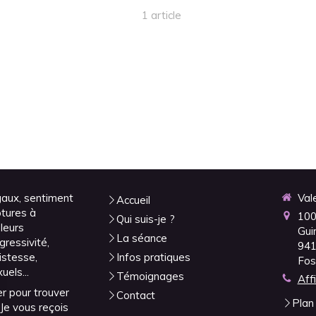
1 article
gaux, sentiment
Val
Accueil
ptures à
100
Qui suis-je ?
uleurs
Gui
La séance
ressivité,
94
ristesse,
Infos pratiques
Fos
els...
Témoignages
Aff
r pour trouver
Contact
Plan 
 Je vous reçois