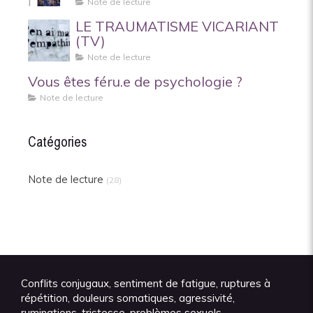
Note de lecture
LE TRAUMATISME VICARIANT
(TV)
Note de lecture
Vous êtes féru.e de psychologie ?
Note de lecture
Catégories
Note de lecture
(28)
Conflits conjugaux, sentiment de fatigue, ruptures à
répétition, douleurs somatiques, agressivité,
ruminations, tristesse, problèmes sexuels...