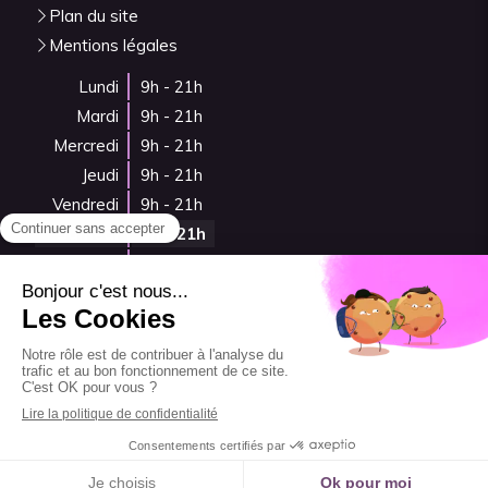
Plan du site
Mentions légales
Lundi
9h - 21h
Mardi
9h - 21h
Mercredi
9h - 21h
Jeudi
9h - 21h
Vendredi
9h - 21h
Samedi
9h - 21h
Dimanche
Fermé
Prendre rendez-vous
Code de déontologie
Création et référencement du site par Simplébo
Ce site a été créé grâce à
Psychologues.fr
Prendre rendez-vous en ligne