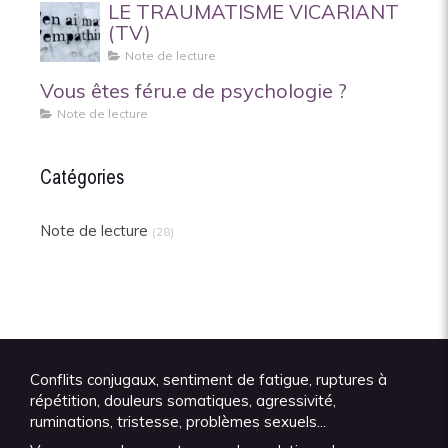
LE TRAUMATISME VICARIANT
(TV)
Note de lecture
Vous êtes féru.e de psychologie ?
Note de lecture
Catégories
Note de lecture
(28)
Conflits conjugaux, sentiment de fatigue, ruptures à
répétition, douleurs somatiques, agressivité,
ruminations, tristesse, problèmes sexuels...