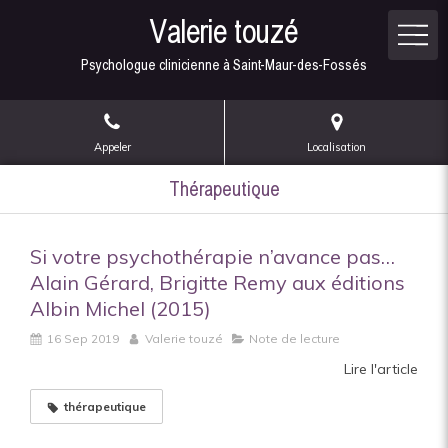
Valerie touzé
Psychologue clinicienne à Saint-Maur-des-Fossés
Appeler
Localisation
Thérapeutique
Si votre psychothérapie n’avance pas…
Alain Gérard, Brigitte Remy aux éditions
Albin Michel (2015)
16 Sep 2019
Valerie touzé
Note de lecture
Lire l'article
thérapeutique