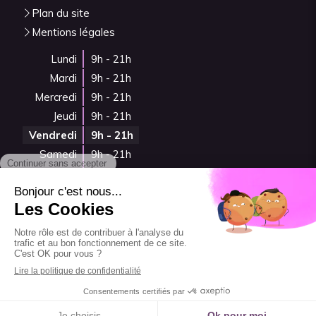
Plan du site
Mentions légales
Lundi
9h - 21h
Mardi
9h - 21h
Mercredi
9h - 21h
Jeudi
9h - 21h
Vendredi
9h - 21h
Samedi
9h - 21h
Dimanche
Fermé
Prendre rendez-vous
Code de déontologie
Création et référencement du site par Simplébo
Ce site a été créé grâce à
Psychologues.fr