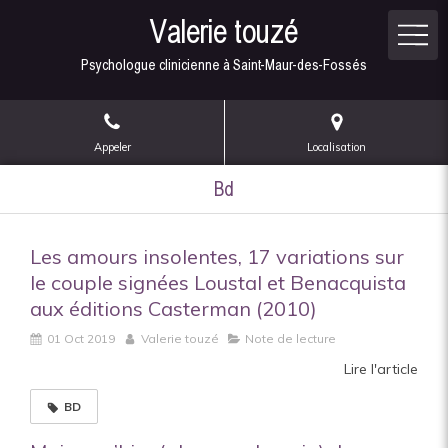
Valerie touzé
Psychologue clinicienne à Saint-Maur-des-Fossés
Appeler
Localisation
Bd
Les amours insolentes, 17 variations sur
le couple signées Loustal et Benacquista
aux éditions Casterman (2010)
01 Oct 2019
Valerie touzé
Note de lecture
Lire l'article
BD